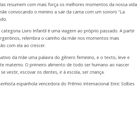
elas resumem com mais força os melhores momentos da nossa vida
 mãe convocando o menino a sair da cama com um sonoro “La
ndo.
ategoria Livro Infantil é uma viagem ao próprio passado. A partir
s argentinos, relembra o carinho da mãe nos momentos mais
ção com ela ao crescer.
 nativo da mãe uma palavra do gênero feminino, e o texto, leve e
leite materno. O primeiro alimento de todo ser humano ao nascer
vestir, escovar os dentes, ir à escola, ser criança.
senhista espanhola vencedora do Prêmio Internacional Enric Solbes