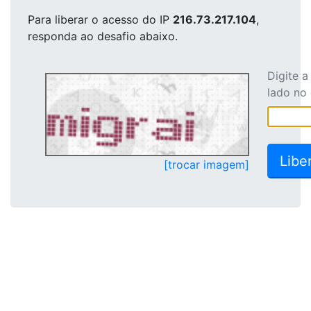
Para liberar o acesso
do IP
216.73.217.104
,
responda ao desafio abaixo.
Digite 
lado no
[trocar imagem]