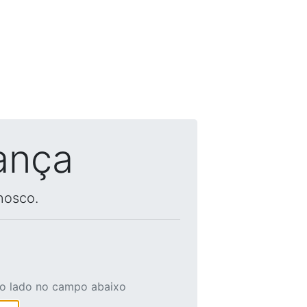
ança
nosco.
ao lado no campo abaixo