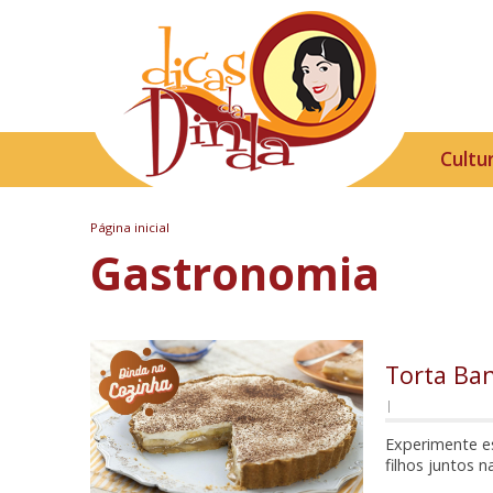
Cultu
Página inicial
Gastronomia
Torta Ba
|
Experimente es
filhos juntos n