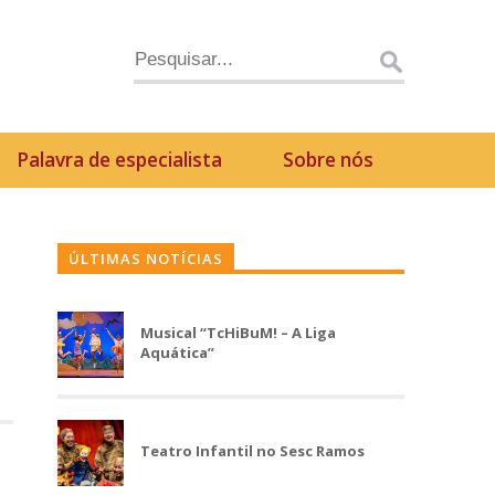
Palavra de especialista
Sobre nós
ÚLTIMAS NOTÍCIAS
Musical “TcHiBuM! – A Liga
Aquática”
Teatro Infantil no Sesc Ramos