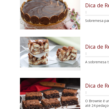
Dica de R
|
Sobremesa para
Dica de R
|
A sobremesa te
Dica de R
|
O Brownie é um
até 24 pedaço