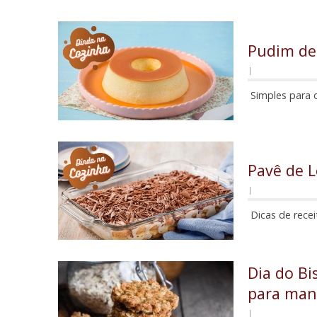
Pudim de
|
Simples para o
Pavê de 
|
Dicas de rece
Dia do Bi
para mant
|