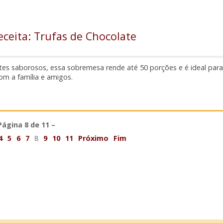
eceita: Trufas de Chocolate
es saborosos, essa sobremesa rende até 50 porções e é ideal para
om a família e amigos.
Página 8 de 11 –
4
5
6
7
8
9
10
11
Próximo
Fim