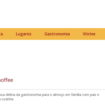
ra
Lugares
Gastronomia
Vitrine
noffee
sa delícia da gastronomia para o almoço em família com pais e
a cozinha