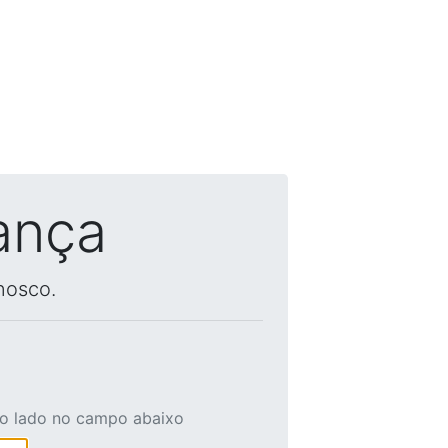
ança
nosco.
ao lado no campo abaixo